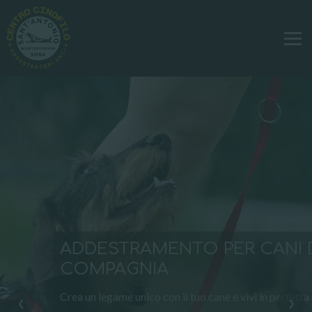
ADDESTRAMENTO PER CANI 
COMPAGNIA
sistenza
Crea un legame unico con il tuo cane e vivi in perfett
❮
❯