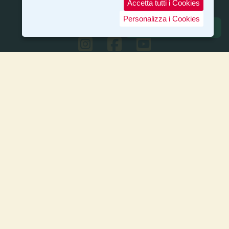
Accetta tutti i Cookies
Personalizza i Cookies
CENTRO CINOFILO SANT'ANTONIO
c/o Azienda Agricola Casale S.Antonio
Strada di Pian del Lago, 16
53035 Monteriggioni (Siena)
Direzione:
Ufficio 3792560305
Luigi 3489019016
Erica 3479034177