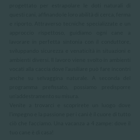
progettato per estrapolare le doti naturali di
questi cani, affinando le loro abilità di cerca, ferma
e riporto. Attraverso tecniche specializzate e un
approccio rispettoso, guidiamo ogni cane a
lavorare in perfetta sintonia con il conduttore,
sviluppando sicurezza e venaticità in situazioni e
ambienti diversi. Il lavoro viene svolto in ambienti
vocati alla caccia dove l'ausiliare può fare incontri
anche su selvaggina naturale. A seconda del
programma prefissato, possiamo predisporre
un'addestramento su misura.
Venite a trovarci e scoprirete un luogo dove
l'impegno e la passione per i cani è il cuore di tutto
ciò che facciamo. Una vacanza a 4 zampe: dove il
tuo cane è di casa!